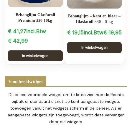
Behanglijm Glasfacoll
Behanglijm – kant en klaar –
Premium 220 10kg
Glasfacoll 330 – 5 kg
€
41,27
incl.Btw
€
19,15
incl.Btw
€
19,95
Oorspronkelijke
Huidige
Oorspronkelijke
Huidige
€
42,99
prijs
prijs
In winkelwagen
prijs
prijs
was:
is:
In winkelwagen
was:
is:
€ 19,95.
€ 19,15.
€ 42,99.
€ 41,27.
Voorbeeldwidget
Dit is een voorbeeld widget om te laten zien hoe de Rechts
zijbalk er standaard uitziet. Je kunt aangepaste widgets
toevoegen vanuit het widgets scherm in de beheer. Als er
aangepaste widgets zijn toegevoegd, wordt deze vervangen
door die widgets.