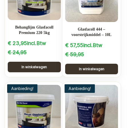
Behanglijm Glasfacoll
Glasfacoll 444 –
Premium 220 5kg
voorstrijkmiddel – 10L
€
23,95
incl.Btw
€
57,55
incl.Btw
Oorspronkelijke
Huidige
€
24,95
Oorspronkelijke
Huidige
€
59,95
prijs
prijs
prijs
prijs
In winkelwagen
In winkelwagen
was:
is:
was:
is:
€ 24,95.
€ 23,95.
€ 59,95.
€ 57,55.
Aanbieding!
Aanbieding!