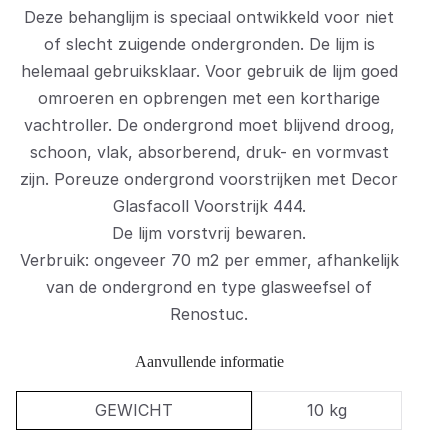
i
8
Deze behanglijm is speciaal ontwikkeld voor niet
j
6
of slecht zuigende ondergronden. De lijm is
s
,
helemaal gebruiksklaar. Voor gebruik de lijm goed
w
3
omroeren en opbrengen met een kortharige
vachtroller. De ondergrond moet blijvend droog,
a
5
schoon, vlak, absorberend, druk- en vormvast
s
.
zijn. Poreuze ondergrond voorstrijken met Decor
:
Glasfacoll Voorstrijk 444.
€
De lijm vorstvrij bewaren.
Verbruik: ongeveer 70 m2 per emmer, afhankelijk
8
van de ondergrond en type glasweefsel of
9
Renostuc.
,
9
Aanvullende informatie
5
.
GEWICHT
10 kg