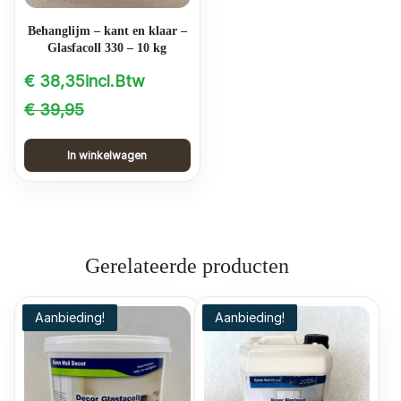
Behanglijm – kant en klaar –
Glasfacoll 330 – 10 kg
€
38,35
incl.Btw
Oorspronkelijke
Huidige
€
39,95
prijs
prijs
In winkelwagen
was:
is:
€ 39,95.
€ 38,35.
Gerelateerde producten
Aanbieding!
Aanbieding!