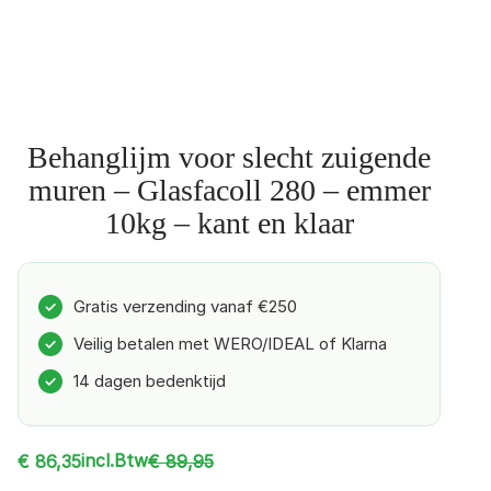
Behanglijm voor slecht zuigende
muren – Glasfacoll 280 – emmer
10kg – kant en klaar
Gratis verzending vanaf €250
✓
Veilig betalen met WERO/IDEAL of Klarna
✓
14 dagen bedenktijd
✓
incl.Btw
€
86,35
€
89,95
O
H