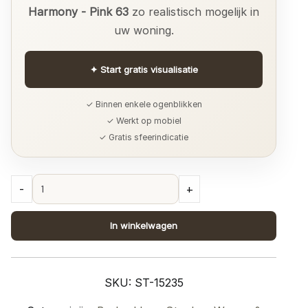
Harmony - Pink 63
zo realistisch mogelijk in
uw woning.
✦
Start gratis visualisatie
✓ Binnen enkele ogenblikken
✓ Werkt op mobiel
✓ Gratis sfeerindicatie
Barkruk
-
+
Vivian
-
In winkelwagen
Perfect
Harmony
-
SKU:
ST-15235
Pink
63