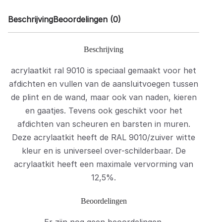
i
2
Beschrijving
Beoordelingen (0)
j
0
s
,
w
8
Beschrijving
a
1
acrylaatkit ral 9010 is speciaal gemaakt voor het
s
.
afdichten en vullen van de aansluitvoegen tussen
:
de plint en de wand, maar ook van naden, kieren
€
en gaatjes. Tevens ook geschikt voor het
afdichten van scheuren en barsten in muren.
2
Deze acrylaatkit heeft de RAL 9010/zuiver witte
1
kleur en is universeel over-schilderbaar. De
,
acrylaatkit heeft een maximale vervorming van
9
12,5%.
0
.
Beoordelingen