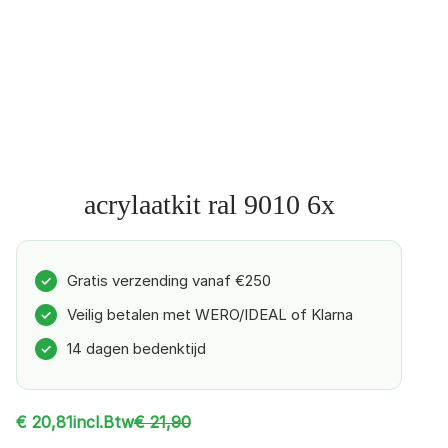
acrylaatkit ral 9010 6x
Gratis verzending vanaf €250
✓
Veilig betalen met WERO/IDEAL of Klarna
✓
14 dagen bedenktijd
✓
incl.Btw
€
20,81
€
21,90
O
H