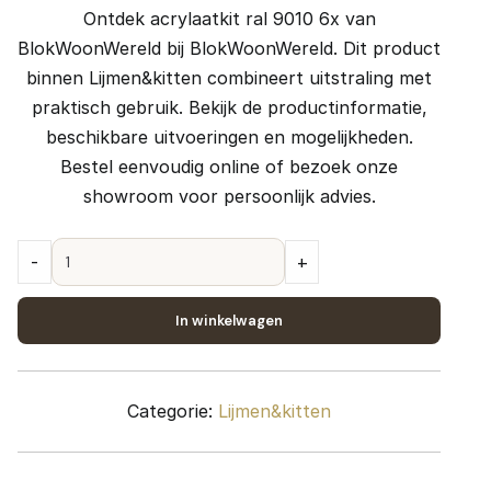
o
u
Ontdek acrylaatkit ral 9010 6x van
r
i
BlokWoonWereld bij BlokWoonWereld. Dit product
s
d
binnen Lijmen&kitten combineert uitstraling met
praktisch gebruik. Bekijk de productinformatie,
p
i
beschikbare uitvoeringen en mogelijkheden.
r
g
Bestel eenvoudig online of bezoek onze
o
e
showroom voor persoonlijk advies.
n
p
k
r
acrylaatkit
e
i
-
+
ral
l
j
9010
In winkelwagen
i
s
6x
j
i
quantity
k
s
Categorie:
Lijmen&kitten
e
:
p
€
r