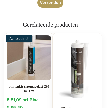
Gerelateerde producten
Aanbieding!
plintenkit (montagekit) 290
ml 12x
€
81,09
incl.Btw
Oorspronkelijke
Huidige
€
95,40