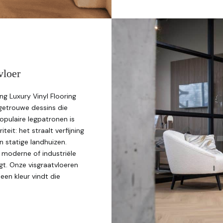
vloer
ng Luxury Vinyl Flooring
getrouwe dessins die
opulaire legpatronen is
eit: het straalt verfijning
n statige landhuizen.
e, moderne of industriële
egt. Onze visgraatvloeren
 een kleur vindt die