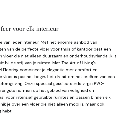
feer voor elk interieur
e van ieder interieur. Met het enorme aanbod van
en van de perfecte vloer voor thuis of kantoor best een
en vloer die niet alleen duurzaam en onderhoudsvriendelijk is,
bij de stijl van je ruimte. Met The Art of Living’s
l Flooring combineer je elegantie met comfort en
e vloer is pas het begin; het draait om het creëren van een
eefomgeving. Onze speciaal geselecteerde virgin PVC-
trengste normen op het gebied van veiligheid en
aal voor intensief gebruikte ruimtes en passen binnen elk
k je over een vloer die niet alleen mooi is, maar ook
g hebt.