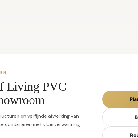
REN
of Living PVC
 showroom
Pla
structuren en verfijnde afwerking van
B
t te combineren met vloerverwarming
Ro