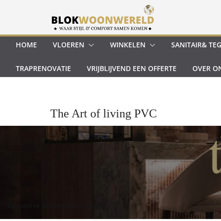
Ga
naar
de
inhoud
HOME
VLOEREN
WINKELEN
SANITAIR& TE
TRAPRENOVATIE
VRIJBLIJVEND EEN OFFERTE
OVER O
The Art of living PVC
Exclusieve ambiance voor thuis