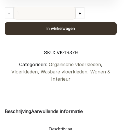
Wasbaar
-
+
Vloerkleed
Bodi
In winkelwagen
-
Taupe
160
SKU:
VK-19379
x
230
Categorieën:
Organische vloerkleden
,
cm
Vloerkleden
,
Wasbare vloerkleden
,
Wonen &
quantity
Interieur
Beschrijving
Aanvullende informatie
Beschrijving