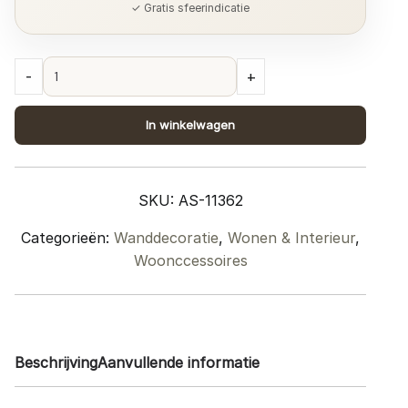
✓ Gratis sfeerindicatie
Wandplank
-
+
Pure
Mangohout
In winkelwagen
120
cm
quantity
SKU:
AS-11362
Categorieën:
Wanddecoratie
,
Wonen & Interieur
,
Woonccessoires
Beschrijving
Aanvullende informatie