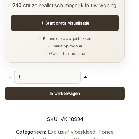
240 cm
zo realistisch mogelijk in uw woning.
✦
Start gratis visualisatie
✓ Binnen enkele ogenblikken
✓ Werkt op mobiel
✓ Gratis sfeerindicatie
Vloerkleed
-
+
WL-
20212
In winkelwagen
-
80
x
SKU:
VK-18934
240
cm
Categorieën:
Exclusief vloerkleed
,
Ronde
quantity