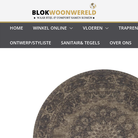
Ga
naar
de
inhoud
HOME
WINKEL ONLINE
VLOEREN
TRAPREN
ONTWERP/STYLISTE
SANITAIR& TEGELS
OVER ONS