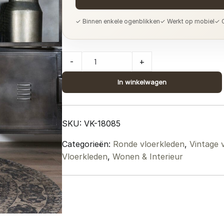
✓ Binnen enkele ogenblikken
✓ Werkt op mobiel
✓ G
Vloerkleed
-
+
Viola
Green
In winkelwagen
-
Rond
ø120
SKU:
VK-18085
cm
Categorieën:
Ronde vloerkleden
,
Vintage 
quantity
Vloerkleden
,
Wonen & Interieur