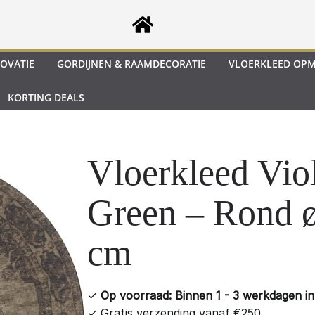
OVATIE
GORDIJNEN & RAAMDECORATIE
VLOERKLEED OP
KORTING DEALS
Vloerkleed Vio
Green – Rond 
cm
✓
Op voorraad: Binnen 1 - 3 werkdagen in 
✓
Gratis verzending vanaf €250