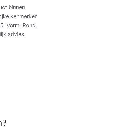
uct binnen
rijke kenmerken
,5, Vorm: Rond,
jk advies.
n?