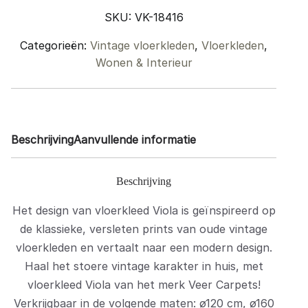
200
SKU:
VK-18416
cm
quantity
Categorieën:
Vintage vloerkleden
,
Vloerkleden
,
Wonen & Interieur
Beschrijving
Aanvullende informatie
Beschrijving
Het design van vloerkleed Viola is geïnspireerd op
de klassieke, versleten prints van oude vintage
vloerkleden en vertaalt naar een modern design.
Haal het stoere vintage karakter in huis, met
vloerkleed Viola van het merk Veer Carpets!
Verkrijgbaar in de volgende maten: ø120 cm, ø160