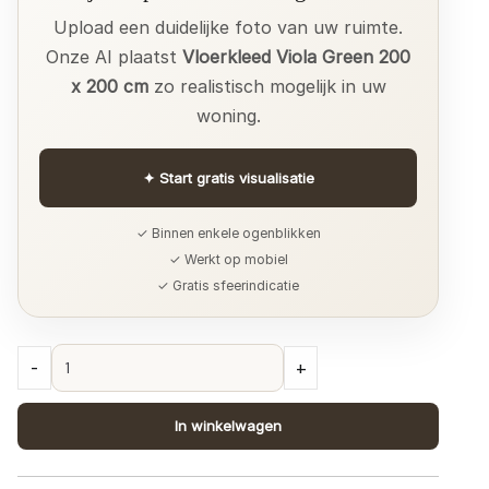
Upload een duidelijke foto van uw ruimte.
Onze AI plaatst
Vloerkleed Viola Green 200
x 200 cm
zo realistisch mogelijk in uw
woning.
✦
Start gratis visualisatie
✓ Binnen enkele ogenblikken
✓ Werkt op mobiel
✓ Gratis sfeerindicatie
Vloerkleed
-
+
Viola
Green
In winkelwagen
200
x