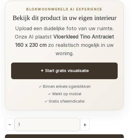
BLOKWOONWERELD AI EXPERIENCE
Bekijk dit product in uw eigen interieur
Upload een duidelijke foto van uw ruimte.
Onze AI plaatst
Vloerkleed Tino Antraciet
160 x 230 cm
zo realistisch mogelijk in uw
woning.
✦
Start gratis visualisatie
✓ Binnen enkele ogenblikken
✓ Werkt op mobiel
✓ Gratis sfeerindicatie
Vloerkleed
-
+
Tino
Antraciet