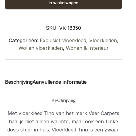
In winkelwagen
160
x
230
SKU:
VK-18350
cm
quantity
Categorieën:
Exclusief vloerkleed
,
Vloerkleden
,
Wollen vloerkleden
,
Wonen & Interieur
Beschrijving
Aanvullende informatie
Beschrijving
Met vloerkleed Tino van het merk Veer Carpets
haal je niet alleen warmte, maar ook een flinke
dosis sfeer in huis. Vloerkleed Tino is een zwaar,