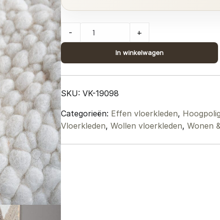
Vloerkleed
-
+
Stone
White
In winkelwagen
140
x
200
SKU:
VK-19098
cm
Categorieën:
Effen vloerkleden
,
Hoogpolig
quantity
Vloerkleden
,
Wollen vloerkleden
,
Wonen & 