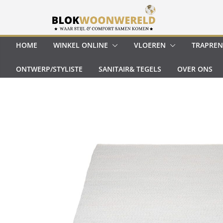
Ga
naar
de
inhoud
HOME
WINKEL ONLINE
VLOEREN
TRAPREN
ONTWERP/STYLISTE
SANITAIR& TEGELS
OVER ONS