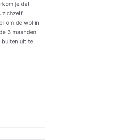
orkom je dat
 zichzelf
ter om de wol in
n de 3 maanden
buiten uit te