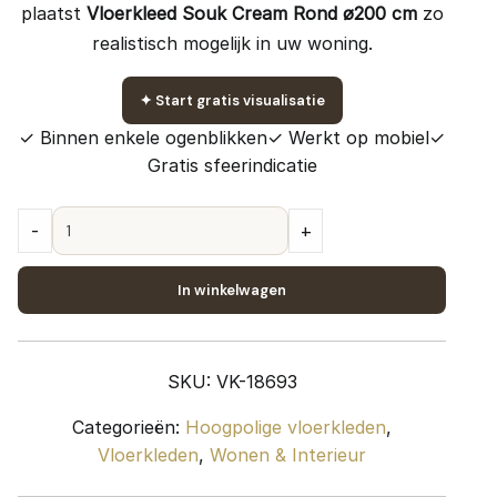
plaatst
Vloerkleed Souk Cream Rond ø200 cm
zo
realistisch mogelijk in uw woning.
✦
Start gratis visualisatie
✓ Binnen enkele ogenblikken
✓ Werkt op mobiel
✓
Gratis sfeerindicatie
Vloerkleed
-
+
Souk
Cream
In winkelwagen
Rond
ø200
cm
SKU:
VK-18693
quantity
Categorieën:
Hoogpolige vloerkleden
,
Vloerkleden
,
Wonen & Interieur