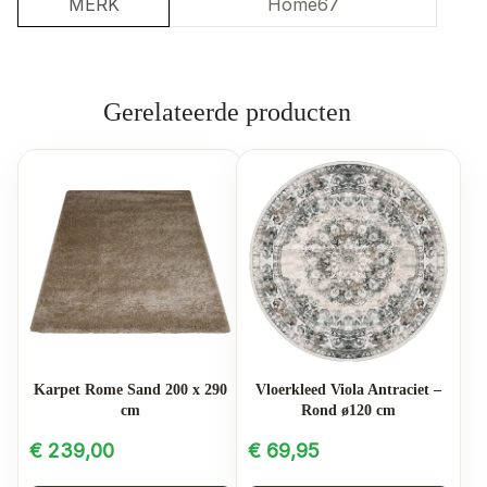
MERK
Home67
Gerelateerde producten
Karpet Rome Sand 200 x 290
Vloerkleed Viola Antraciet –
cm
Rond ø120 cm
€
239,00
€
69,95