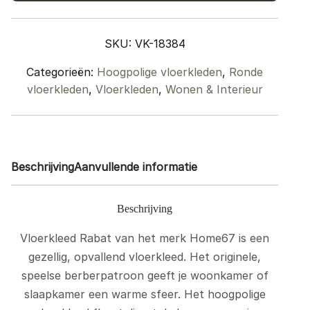
ø120
cm
SKU:
VK-18384
quantity
Categorieën:
Hoogpolige vloerkleden
,
Ronde
vloerkleden
,
Vloerkleden
,
Wonen & Interieur
Beschrijving
Aanvullende informatie
Beschrijving
Vloerkleed Rabat van het merk Home67 is een
gezellig, opvallend vloerkleed. Het originele,
speelse berberpatroon geeft je woonkamer of
slaapkamer een warme sfeer. Het hoogpolige