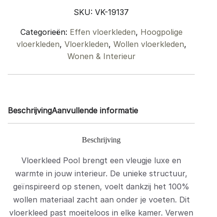
-
SKU:
VK-19137
240
x
Categorieën:
Effen vloerkleden
,
Hoogpolige
340
vloerkleden
,
Vloerkleden
,
Wollen vloerkleden
,
cm
Wonen & Interieur
quantity
Beschrijving
Aanvullende informatie
Beschrijving
Vloerkleed Pool brengt een vleugje luxe en
warmte in jouw interieur. De unieke structuur,
geïnspireerd op stenen, voelt dankzij het 100%
wollen materiaal zacht aan onder je voeten. Dit
vloerkleed past moeiteloos in elke kamer. Verwen