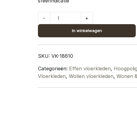
sfeerindicatie
Vloerkleed
-
+
Pebbel
834
In winkelwagen
-
240
x
SKU:
VK-18610
340
Categorieën:
Effen vloerkleden
,
Hoogpolig
cm
Vloerkleden
,
Wollen vloerkleden
,
Wonen & 
quantity