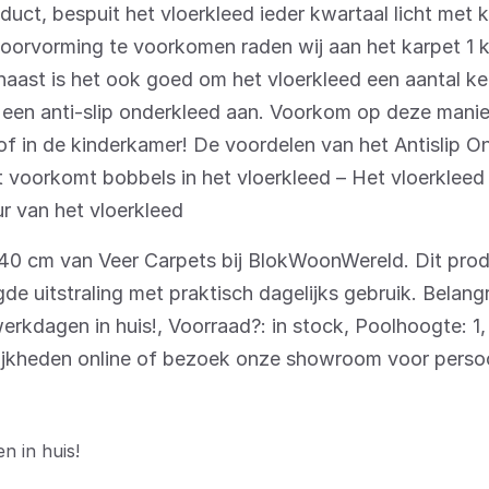
roduct, bespuit het vloerkleed ieder kwartaal licht me
oorvorming te voorkomen raden wij aan het karpet 1 k
ast is het ook goed om het vloerkleed een aantal kee
ij een anti-slip onderkleed aan. Voorkom op deze manie
of in de kinderkamer! De voordelen van het Antislip On
Het voorkomt bobbels in het vloerkleed – Het vloerkleed
r van het vloerkleed
40 cm van Veer Carpets bij BlokWoonWereld. Dit prod
de uitstraling met praktisch dagelijks gebruik. Belang
werkdagen in huis!, Voorraad?: in stock, Poolhoogte: 1
elijkheden online of bezoek onze showroom voor persoo
n in huis!