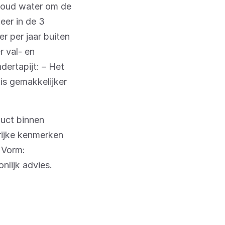
t koud water om de
eer in de 3
r per jaar buiten
r val- en
dertapijt: – Het
 is gemakkelijker
uct binnen
rijke kenmerken
, Vorm:
nlijk advies.