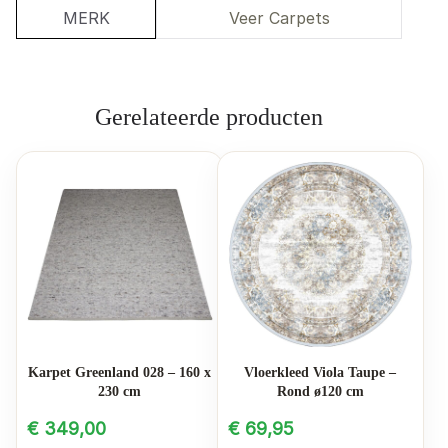
MERK
Veer Carpets
Gerelateerde producten
Karpet Greenland 028 – 160 x
Vloerkleed Viola Taupe –
230 cm
Rond ø120 cm
€
349,00
€
69,95