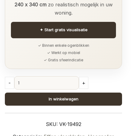
240 x 340 cm
zo realistisch mogelijk in uw
woning.
✦
Start gratis visualisatie
✓ Binnen enkele ogenblikken
✓ Werkt op mobiel
✓ Gratis sfeerindicatie
Vloerkleed
-
+
Nicole
Grijs
In winkelwagen
367
-
240
SKU:
VK-19492
x
340