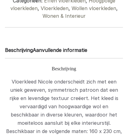
Categorieën:
Effen vloerkleden
,
Hoogpolige
cm
vloerkleden
,
Vloerkleden
,
Wollen vloerkleden
,
quantity
Wonen & Interieur
Beschrijving
Aanvullende informatie
Beschrijving
Vloerkleed Nicole onderscheidt zich met een
uniek geweven, symmetrisch patroon dat een
rijke en levendige textuur creëert. Het kleed is
vervaardigd van hoogwaardige wol en
beschikbaar in diverse kleuren, waardoor het
moeiteloos aansluit bij elke interieurstijl.
Beschikbaar in de volgende maten: 160 x 230 cm,