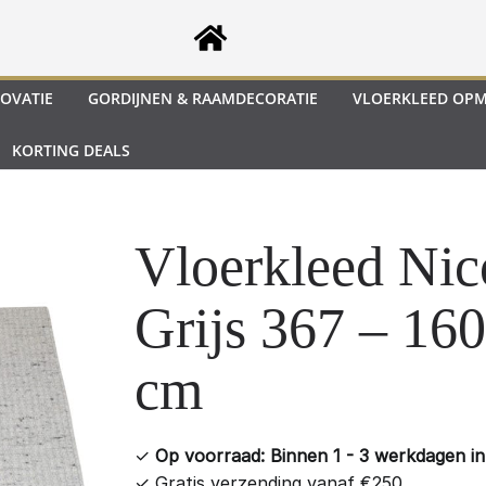
OVATIE
GORDIJNEN & RAAMDECORATIE
VLOERKLEED OP
KORTING DEALS
Vloerkleed Nic
Grijs 367 – 160
cm
✓
Op voorraad: Binnen 1 - 3 werkdagen in 
✓
Gratis verzending vanaf €250