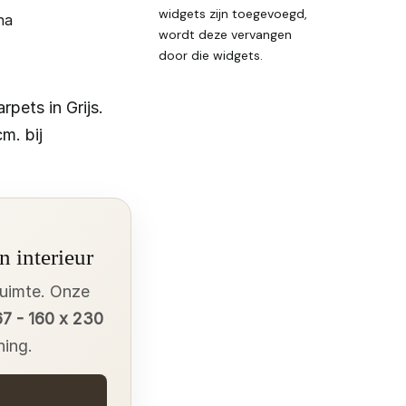
widgets zijn toegevoegd,
na
wordt deze vervangen
door die widgets.
pets in Grijs.
m. bij
n interieur
ruimte. Onze
67 - 160 x 230
ning.