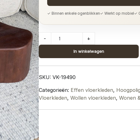
✓ Binnen enkele ogenblikken
✓ Werkt op mobiel
✓ G
Vloerkleed
-
+
Nicole
Grijs
In winkelwagen
367
-
160
SKU:
VK-19490
x
Categorieën:
Effen vloerkleden
,
Hoogpolig
230
Vloerkleden
,
Wollen vloerkleden
,
Wonen & 
cm
quantity