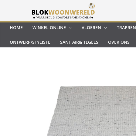
Ga
naar
de
inhoud
HOME
WINKEL ONLINE
VLOEREN
TRAPREN
ONTWERP/STYLISTE
SANITAIR& TEGELS
OVER ONS