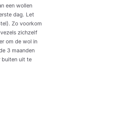
an een wollen
eerste dag. Let
stel). Zo voorkom
 vezels zichzelf
ter om de wol in
n de 3 maanden
buiten uit te