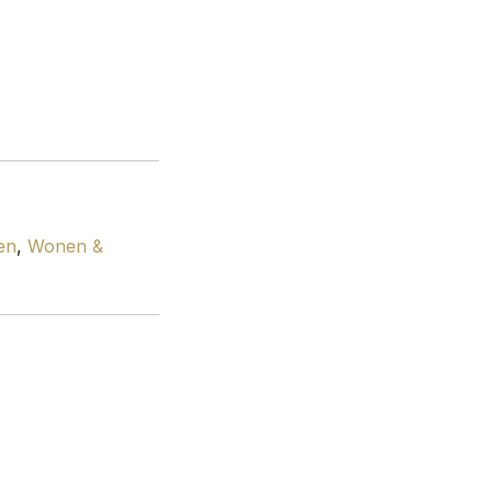
en
,
Wonen &