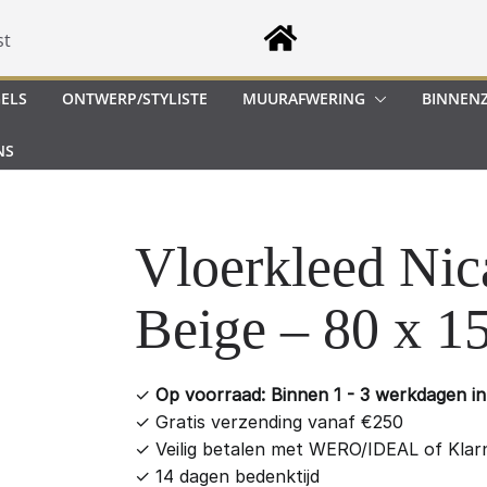
st
GELS
ONTWERP/STYLISTE
MUURAFWERING
BINNEN
NS
Vloerkleed Nic
Beige – 80 x 1
✓
Op voorraad: Binnen 1 - 3 werkdagen in 
✓
Gratis verzending vanaf €250
✓
Veilig betalen met WERO/IDEAL of Klar
✓
14 dagen bedenktijd