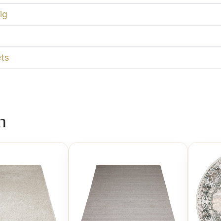
ig
ts
n