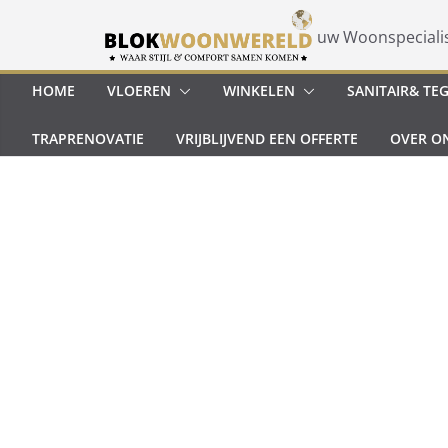
Ga
naar
uw Woonspeciali
de
inhoud
HOME
VLOEREN
WINKELEN
SANITAIR& TE
TRAPRENOVATIE
VRIJBLIJVEND EEN OFFERTE
OVER O