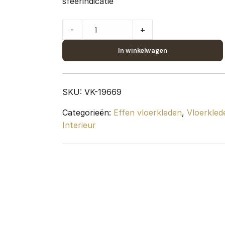
sfeerindicatie
Vloerkleed
-
+
Nica
1606
In winkelwagen
Beige
-
80
SKU:
VK-19669
x
Categorieën:
Effen vloerkleden
,
Vloerkled
150
Interieur
cm
quantity