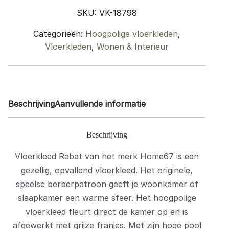
x
SKU:
VK-18798
280
cm
Categorieën:
Hoogpolige vloerkleden
,
quantity
Vloerkleden
,
Wonen & Interieur
Beschrijving
Aanvullende informatie
Beschrijving
Vloerkleed Rabat van het merk Home67 is een
gezellig, opvallend vloerkleed. Het originele,
speelse berberpatroon geeft je woonkamer of
slaapkamer een warme sfeer. Het hoogpolige
vloerkleed fleurt direct de kamer op en is
afgewerkt met grijze franjes. Met zijn hoge pool