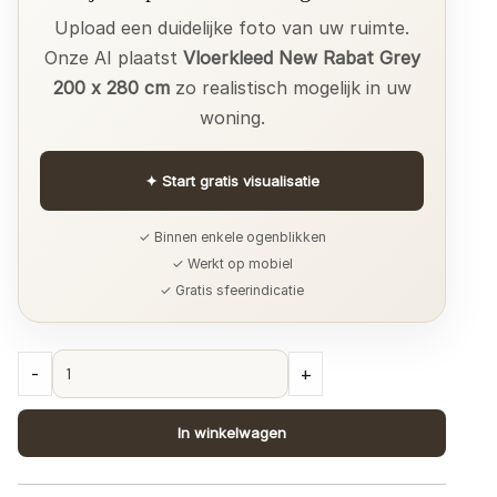
Upload een duidelijke foto van uw ruimte.
Onze AI plaatst
Vloerkleed New Rabat Grey
200 x 280 cm
zo realistisch mogelijk in uw
woning.
✦
Start gratis visualisatie
✓ Binnen enkele ogenblikken
✓ Werkt op mobiel
✓ Gratis sfeerindicatie
Vloerkleed
-
+
New
Rabat
In winkelwagen
Grey
200