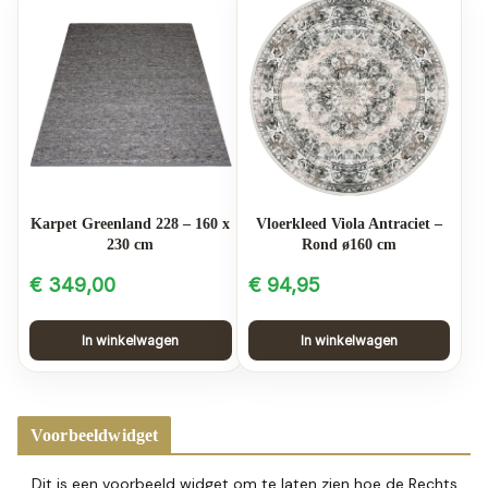
Karpet Greenland 228 – 160 x
Vloerkleed Viola Antraciet –
230 cm
Rond ø160 cm
€
349,00
€
94,95
In winkelwagen
In winkelwagen
Voorbeeldwidget
Dit is een voorbeeld widget om te laten zien hoe de Rechts