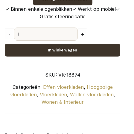
✓ Binnen enkele ogenblikken
✓ Werkt op mobiel
✓
Gratis sfeerindicatie
Vloerkleed
-
+
New
Berbero
In winkelwagen
Creme
815
-
SKU:
VK-18874
200
x
Categorieën:
Effen vloerkleden
,
Hoogpolige
280
vloerkleden
,
Vloerkleden
,
Wollen vloerkleden
,
cm
Wonen & Interieur
quantity