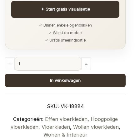
✦
Start gratis visualisatie
✓ Binnen enkele ogenblikken
✓ Werkt op mobiel
✓ Gratis sfeerindicatie
Vloerkleed
-
+
New
Berbero
In winkelwagen
Beige
101
-
SKU:
VK-18884
160
x
Categorieën:
Effen vloerkleden
,
Hoogpolige
230
vloerkleden
,
Vloerkleden
,
Wollen vloerkleden
,
cm
Wonen & Interieur
quantity