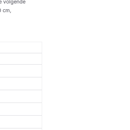
de volgende
0 cm,