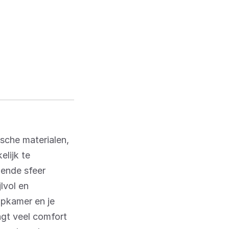
ische materialen,
lijk te
gende sfeer
lvol en
apkamer en je
ngt veel comfort