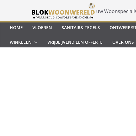
Ga
naar
uw Woonspeciali
de
inhoud
HOME
VLOEREN
SANITAIR& TEGELS
ONTWERP/ST
WINKELEN
VRIJBLIJVEND EEN OFFERTE
OVER ONS