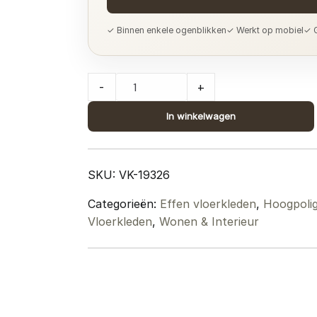
✓ Binnen enkele ogenblikken
✓ Werkt op mobiel
✓ G
Vloerkleed
-
+
Morbido
Taupe
In winkelwagen
5529
-
230
SKU:
VK-19326
x
Categorieën:
Effen vloerkleden
,
Hoogpolig
330
Vloerkleden
,
Wonen & Interieur
cm
quantity