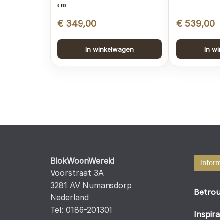
cm
€
349,00
€
539,00
In winkelwagen
In w
BlokWoonWereld
Inform
Voorstraat 3A
3281 AV Numansdorp
Betrou
Nederland
Tel: 0186-201301
Inspira