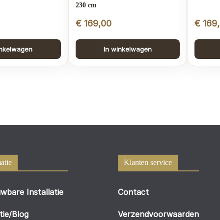
230 cm
€
169,00
€
169
inkelwagen
In winkelwagen
atie
Klanten service
wbare Installatie
Contact
tie/Blog
Verzendvoorwaarden