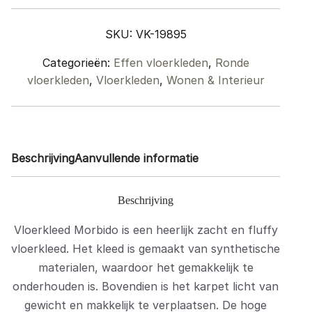
Rond
ø230
SKU:
VK-19895
cm
quantity
Categorieën:
Effen vloerkleden
,
Ronde
vloerkleden
,
Vloerkleden
,
Wonen & Interieur
Beschrijving
Aanvullende informatie
Beschrijving
Vloerkleed Morbido is een heerlijk zacht en fluffy
vloerkleed. Het kleed is gemaakt van synthetische
materialen, waardoor het gemakkelijk te
onderhouden is. Bovendien is het karpet licht van
gewicht en makkelijk te verplaatsen. De hoge