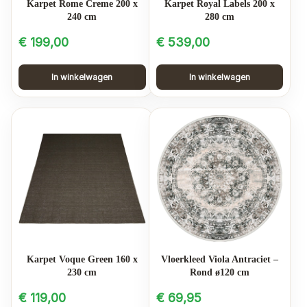
Karpet Rome Creme 200 x
Karpet Royal Labels 200 x
240 cm
280 cm
€
199,00
€
539,00
In winkelwagen
In winkelwagen
Karpet Voque Green 160 x
Vloerkleed Viola Antraciet –
230 cm
Rond ø120 cm
€
119,00
€
69,95