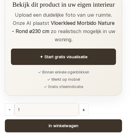
Bekijk dit product in uw eigen interieur
Upload een duidelijke foto van uw ruimte.
Onze AI plaatst
Vloerkleed Morbido Nature
- Rond ø230 cm
zo realistisch mogelijk in uw
woning.
✦
Start gratis visualisatie
✓ Binnen enkele ogenblikken
✓ Werkt op mobiel
✓ Gratis sfeerindicatie
Vloerkleed
-
+
Morbido
Nature
In winkelwagen
-