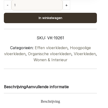
Vloerkleed
-
+
Morbido
Ivory
In winkelwagen
2810
-
Kiezelvormig
SKU:
VK-19261
200
x
Categorieën:
Effen vloerkleden
,
Hoogpolige
280
vloerkleden
,
Organische vloerkleden
,
Vloerkleden
,
cm
Wonen & Interieur
quantity
Beschrijving
Aanvullende informatie
Beschrijving