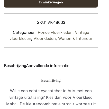
In winkelwagen
00
Rond
ø160
SKU:
VK-18663
cm
quantity
Categorieën:
Ronde vloerkleden
,
Vintage
vloerkleden
,
Vloerkleden
,
Wonen & Interieur
Beschrijving
Aanvullende informatie
Beschrijving
Wil je een echte eyecatcher in huis met een
vintage uitstraling? Kies dan voor Vloerkleed
Mahal! De kleurencombinatie straalt warmte uit