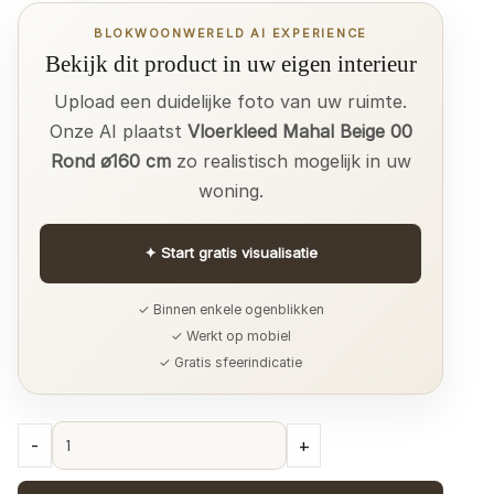
BLOKWOONWERELD AI EXPERIENCE
Bekijk dit product in uw eigen interieur
Upload een duidelijke foto van uw ruimte.
Onze AI plaatst
Vloerkleed Mahal Beige 00
Rond ø160 cm
zo realistisch mogelijk in uw
woning.
✦
Start gratis visualisatie
✓ Binnen enkele ogenblikken
✓ Werkt op mobiel
✓ Gratis sfeerindicatie
Vloerkleed
-
+
Mahal
Beige