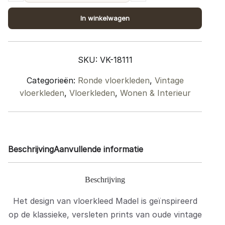
Rond
In winkelwagen
Groen/Blauw
ø120
cm
SKU:
VK-18111
quantity
Categorieën:
Ronde vloerkleden
,
Vintage
vloerkleden
,
Vloerkleden
,
Wonen & Interieur
Beschrijving
Aanvullende informatie
Beschrijving
Het design van vloerkleed Madel is geïnspireerd
op de klassieke, versleten prints van oude vintage