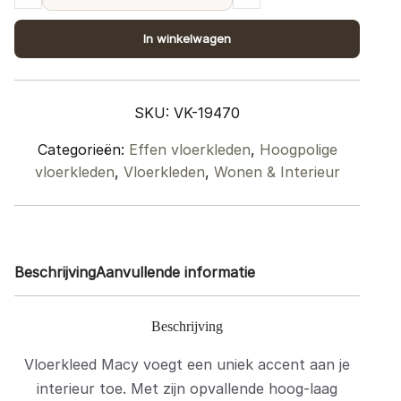
Macy
Bruin
In winkelwagen
160
x
230
SKU:
VK-19470
cm
quantity
Categorieën:
Effen vloerkleden
,
Hoogpolige
vloerkleden
,
Vloerkleden
,
Wonen & Interieur
Beschrijving
Aanvullende informatie
Beschrijving
Vloerkleed Macy voegt een uniek accent aan je
interieur toe. Met zijn opvallende hoog-laag