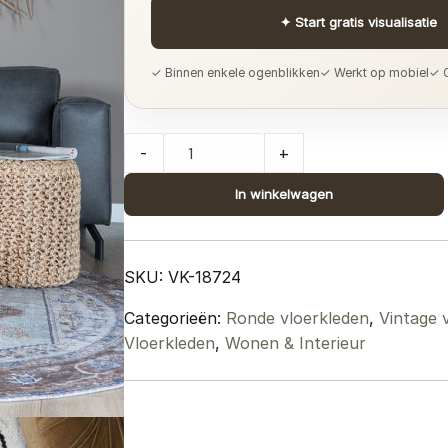
✦
Start gratis visualisatie
✓ Binnen enkele ogenblikken
✓ Werkt op mobiel
✓ G
Vloerkleed
-
+
Karaca
Purple/Brown
In winkelwagen
07
Rond
ø160
SKU:
VK-18724
cm
Categorieën:
Ronde vloerkleden
,
Vintage 
quantity
Vloerkleden
,
Wonen & Interieur