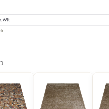
n;Wit
ts
n