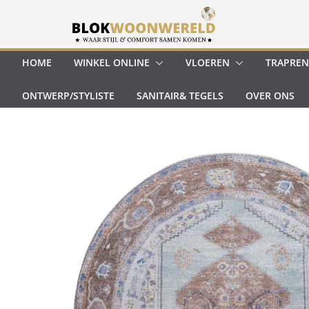
Ga
naar
de
inhoud
HOME
WINKEL ONLINE
VLOEREN
TRAPREN
ONTWERP/STYLISTE
SANITAIR& TEGELS
OVER ONS