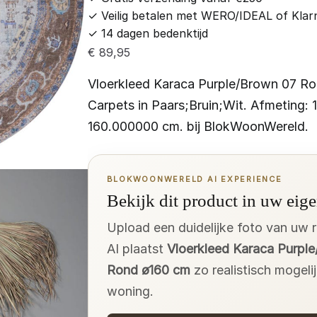
✓
Veilig betalen met WERO/IDEAL of Klar
✓
14 dagen bedenktijd
€
89,95
Vloerkleed Karaca Purple/Brown 07 Ro
Carpets in Paars;Bruin;Wit. Afmeting:
160.000000 cm. bij BlokWoonWereld.
BLOKWOONWERELD AI EXPERIENCE
Bekijk dit product in uw eige
Upload een duidelijke foto van uw 
AI plaatst
Vloerkleed Karaca Purpl
Rond ø160 cm
zo realistisch mogeli
woning.