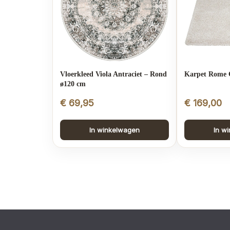
Vloerkleed Viola Antraciet – Rond
Karpet Rome 
ø120 cm
€
69,95
€
169,00
In winkelwagen
In w