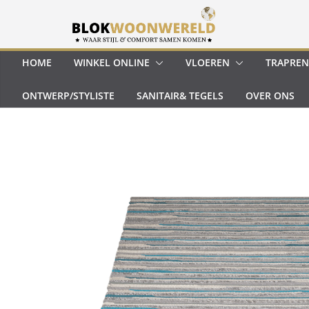
Ga
naar
de
inhoud
HOME
WINKEL ONLINE
VLOEREN
TRAPREN
ONTWERP/STYLISTE
SANITAIR& TEGELS
OVER ONS