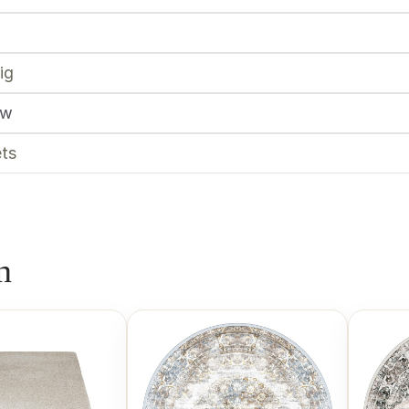
ig
uw
ts
n