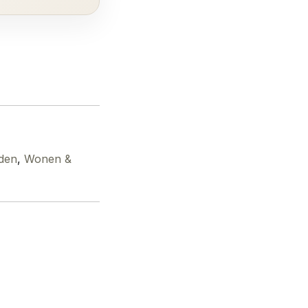
eden
,
Wonen &