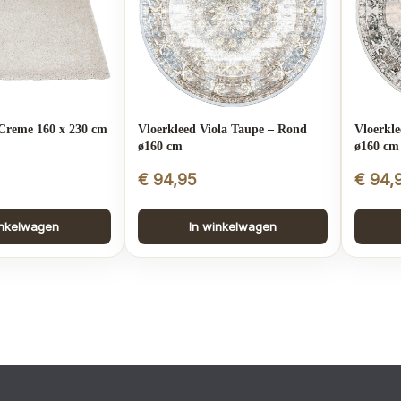
Creme 160 x 230 cm
Vloerkleed Viola Taupe – Rond
Vloerkle
ø160 cm
ø160 cm
€
94,95
€
94,
inkelwagen
In winkelwagen