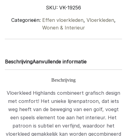
160
SKU:
VK-19256
x
230
Categorieën:
Effen vloerkleden
,
Vloerkleden
,
cm
Wonen & Interieur
quantity
Beschrijving
Aanvullende informatie
Beschrijving
Vloerkleed Highlands combineert grafisch design
met comfort! Het unieke lijnenpatroon, dat iets
weg heeft van de beweging van een golf, voegt
een speels element toe aan het interieur. Het
patroon is subtiel en verfijnd, waardoor het
vloerkleed gemakkelijk kan worden gecombineerd