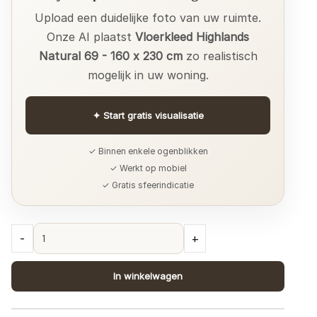
Upload een duidelijke foto van uw ruimte.
Onze AI plaatst
Vloerkleed Highlands
Natural 69 - 160 x 230 cm
zo realistisch
mogelijk in uw woning.
✦
Start gratis visualisatie
✓ Binnen enkele ogenblikken
✓ Werkt op mobiel
✓ Gratis sfeerindicatie
Vloerkleed
-
+
Highlands
Natural
In winkelwagen
69
-