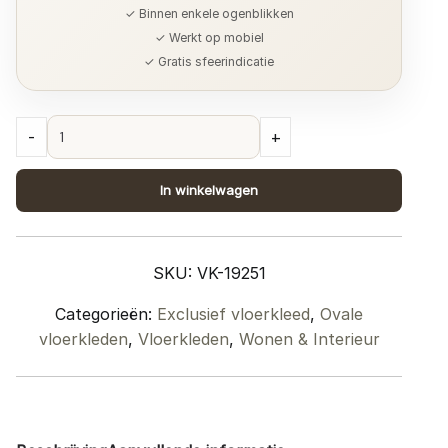
✓ Binnen enkele ogenblikken
✓ Werkt op mobiel
✓ Gratis sfeerindicatie
Vloerkleed
-
+
Eli
Brown
In winkelwagen
-
Ovaal
200
SKU:
VK-19251
x
290
Categorieën:
Exclusief vloerkleed
,
Ovale
cm
vloerkleden
,
Vloerkleden
,
Wonen & Interieur
quantity