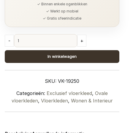
✓ Binnen enkele ogenblikken
✓ Werkt op mobiel
✓ Gratis sfeerindicatie
Vloerkleed
-
+
Eli
Brown
In winkelwagen
-
Ovaal
160
SKU:
VK-19250
x
230
Categorieën:
Exclusief vloerkleed
,
Ovale
cm
vloerkleden
,
Vloerkleden
,
Wonen & Interieur
quantity