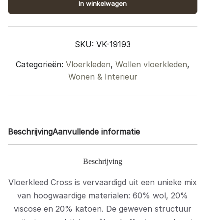
In winkelwagen
-
Rond
ø200
SKU:
VK-19193
cm
quantity
Categorieën:
Vloerkleden
,
Wollen vloerkleden
,
Wonen & Interieur
Beschrijving
Aanvullende informatie
Beschrijving
Vloerkleed Cross is vervaardigd uit een unieke mix
van hoogwaardige materialen: 60% wol, 20%
viscose en 20% katoen. De geweven structuur