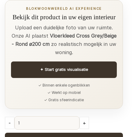
BLOKWOONWERELD AI EXPERIENCE
Bekijk dit product in uw eigen interieur
Upload een duidelijke foto van uw ruimte.
Onze AI plaatst
Vloerkleed Cross Grey/Beige
- Rond ø200 cm
zo realistisch mogelijk in uw
woning.
✦
Start gratis visualisatie
✓ Binnen enkele ogenblikken
✓ Werkt op mobiel
✓ Gratis sfeerindicatie
Vloerkleed
-
+
Cross
Grey/Beige