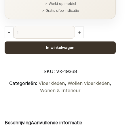
✓ Werkt op mobiel
✓ Gratis sfeerindicatie
Vloerkleed
-
+
Adige
Beige
In winkelwagen
-
200
x
SKU:
VK-19368
280
cm
Categorieën:
Vloerkleden
,
Wollen vloerkleden
,
quantity
Wonen & Interieur
Beschrijving
Aanvullende informatie