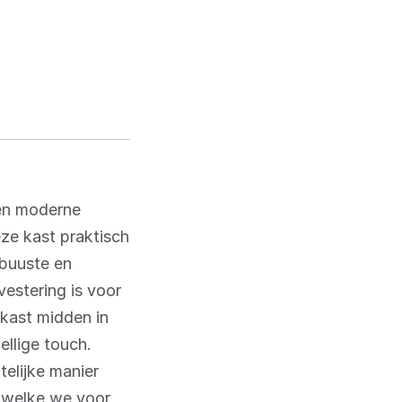
 en moderne
eze kast praktisch
obuuste en
estering is voor
 kast midden in
ellige touch.
elijke manier
n welke we voor