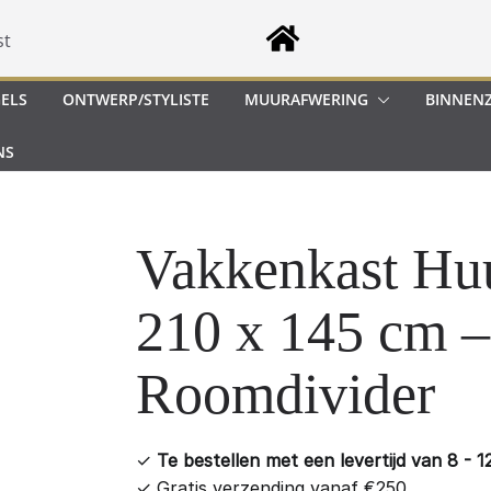
st
GELS
ONTWERP/STYLISTE
MUURAFWERING
BINNEN
NS
Vakkenkast Hu
210 x 145 cm –
Roomdivider
✓
Te bestellen met een levertijd van 8 - 
✓
Gratis verzending vanaf €250