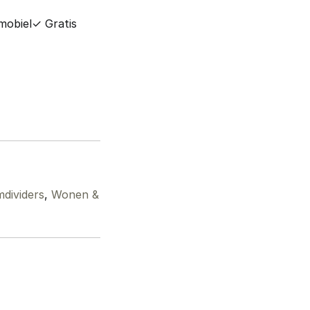
mobiel
✓ Gratis
dividers
,
Wonen &