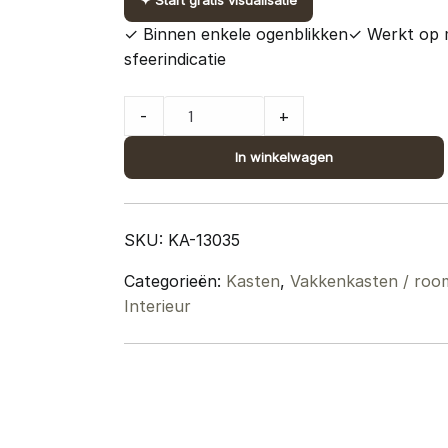
✦
Start gratis visualisatie
✓ Binnen enkele ogenblikken
✓ Werkt op 
sfeerindicatie
Vakkenkast
-
+
Huub
Wit
In winkelwagen
210
x
145
SKU:
KA-13035
cm
Categorieën:
Kasten
,
Vakkenkasten / room
-
Interieur
Roomdivider
quantity