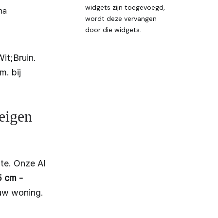
widgets zijn toegevoegd,
na
wordt deze vervangen
door die widgets.
it;Bruin.
. bij
 eigen
te. Onze AI
5 cm -
 uw woning.