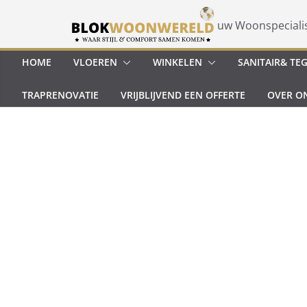
Ga
naar
uw Woonspeciali
de
inhoud
HOME
VLOEREN
WINKELEN
SANITAIR& TE
TRAPRENOVATIE
VRIJBLIJVEND EEN OFFERTE
OVER O