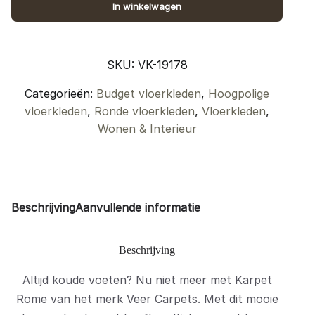
In winkelwagen
Rond
ø200
cm
SKU:
VK-19178
quantity
Categorieën:
Budget vloerkleden
,
Hoogpolige
vloerkleden
,
Ronde vloerkleden
,
Vloerkleden
,
Wonen & Interieur
Beschrijving
Aanvullende informatie
Beschrijving
Altijd koude voeten? Nu niet meer met Karpet
Rome van het merk Veer Carpets. Met dit mooie