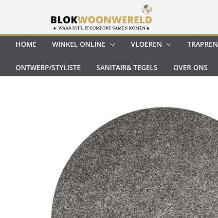
Ga
naar
de
inhoud
HOME
WINKEL ONLINE
VLOEREN
TRAPREN
ONTWERP/STYLISTE
SANITAIR& TEGELS
OVER ONS