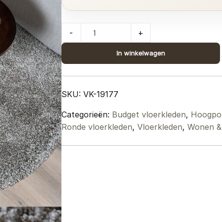
Karpet
-
+
Rome
Stone
In winkelwagen
Rond
ø160
cm
SKU:
VK-19177
quantity
Categorieën:
Budget vloerkleden
,
Hoogpol
Ronde vloerkleden
,
Vloerkleden
,
Wonen & 