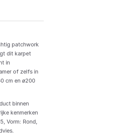
chtig patchwork
gt dit karpet
t in
amer of zelfs in
160 cm en ø200
duct binnen
rijke kenmerken
,5, Vorm: Rond,
dvies.