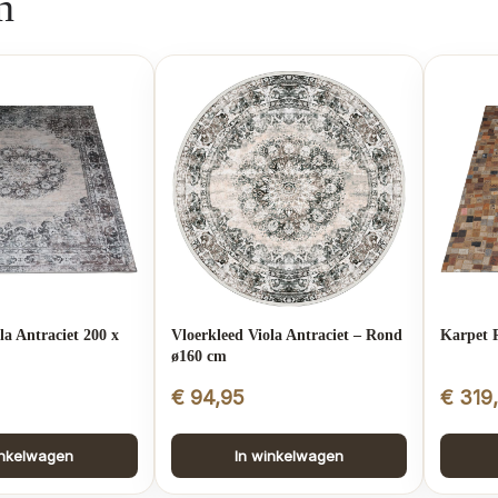
n
la Antraciet 200 x
Vloerkleed Viola Antraciet – Rond
Karpet R
ø160 cm
€
94,95
€
319
inkelwagen
In winkelwagen