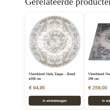
Gerelateerde producte
Vloerkleed Viola Taupe – Rond
Vloerkleed Vio
ø160 cm
290 cm
€
94,95
€
259,00
In winkelwagen
In w