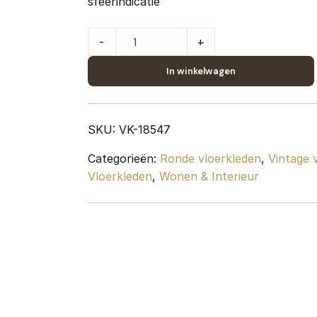
sfeerindicatie
Karpet
-
+
Mijnen
Rond
In winkelwagen
Grijs/Blauw
ø120
cm
SKU:
VK-18547
quantity
Categorieën:
Ronde vloerkleden
,
Vintage 
Vloerkleden
,
Wonen & Interieur