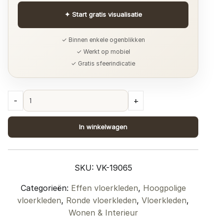
✦
Start gratis visualisatie
✓ Binnen enkele ogenblikken
✓ Werkt op mobiel
✓ Gratis sfeerindicatie
Karpet
-
+
Lago
Creme
In winkelwagen
13
-
Rond
SKU:
VK-19065
ø160
cm
Categorieën:
Effen vloerkleden
,
Hoogpolige
quantity
vloerkleden
,
Ronde vloerkleden
,
Vloerkleden
,
Wonen & Interieur