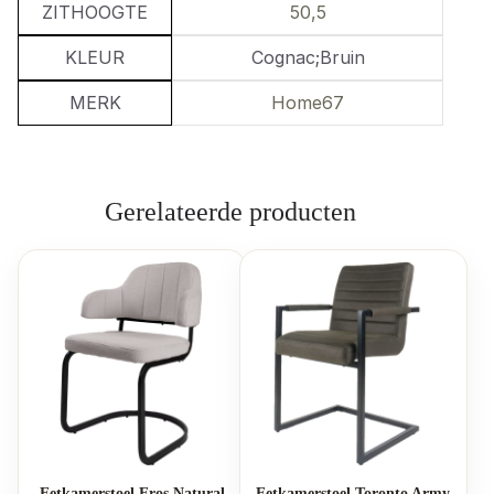
ZITHOOGTE
50,5
KLEUR
Cognac;Bruin
MERK
Home67
Gerelateerde producten
Eetkamerstoel Eros Natural
Eetkamerstoel Toronto Army