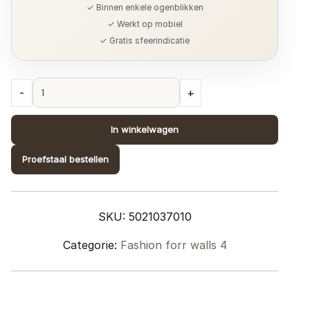
✓ Binnen enkele ogenblikken
✓ Werkt op mobiel
✓ Gratis sfeerindicatie
Collectie
-
+
Fashion
for
In winkelwagen
Walls
4;
Proefstaal bestellen
design
1037010
quantity
SKU:
5021037010
Categorie:
Fashion forr walls 4