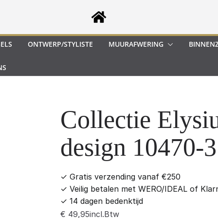
GELS
ONTWERP/STYLISTE
MUURAFWERING
BINNEN
NS
Collectie Elysi
design 10470-3
✓
Gratis verzending vanaf €250
✓
Veilig betalen met WERO/IDEAL of Klar
✓
14 dagen bedenktijd
incl.Btw
€
49,95