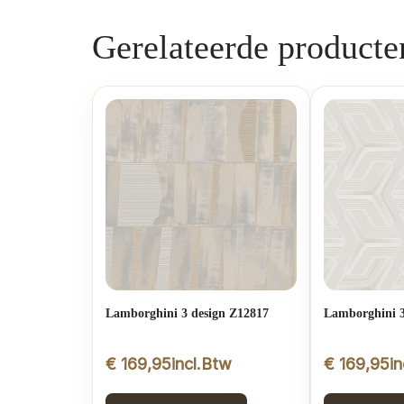
Gerelateerde producte
Lamborghini 3 design Z12817
Lamborghini 3
€
169,95
incl.Btw
€
169,95
i