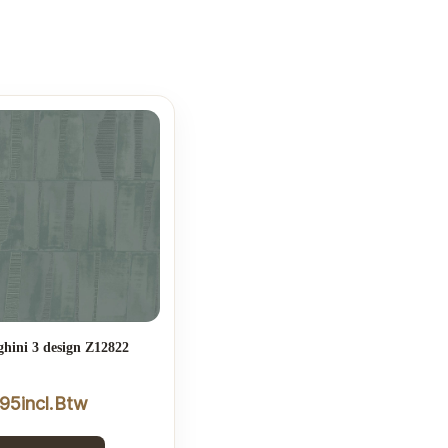
hini 3 design Z12822
,95
incl.Btw