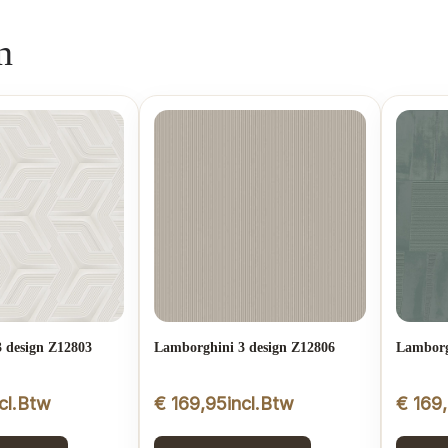
n
 design Z12803
Lamborghini 3 design Z12806
Lamborg
ncl.Btw
€
169,95
incl.Btw
€
169