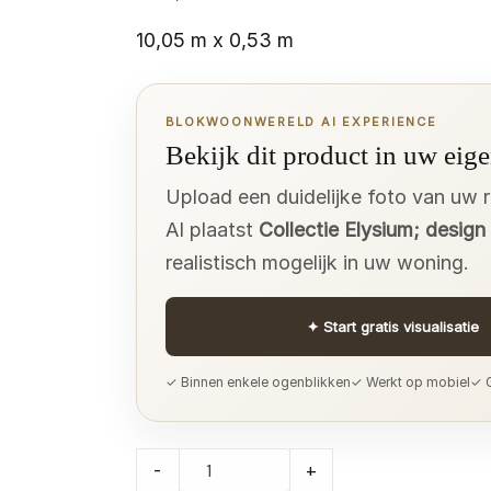
10,05 m x 0,53 m
BLOKWOONWERELD AI EXPERIENCE
Bekijk dit product in uw eige
Upload een duidelijke foto van uw 
AI plaatst
Collectie Elysium; desig
realistisch mogelijk in uw woning.
✦
Start gratis visualisatie
✓ Binnen enkele ogenblikken
✓ Werkt op mobiel
✓ G
Collectie
-
+
Elysium;