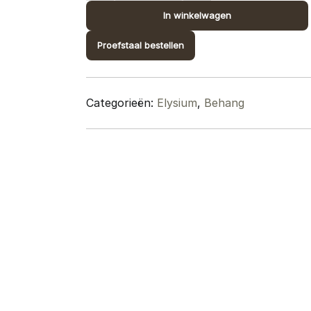
design
In winkelwagen
10470-
Proefstaal bestellen
31
quantity
Categorieën:
Elysium
,
Behang