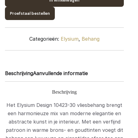
In winkelwagen
10423-
30
Proefstaal bestellen
quantity
Categorieën:
Elysium
,
Behang
Beschrijving
Aanvullende informatie
Beschrijving
Het Elysium Design 10423-30 vliesbehang brengt
een harmonieuze mix van moderne elegantie en
abstracte kunst in je interieur.
Met een verfijnd
patroon in warme brons- en goudtinten voegt dit