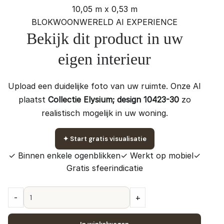
10,05 m x 0,53 m
BLOKWOONWERELD AI EXPERIENCE
Bekijk dit product in uw
eigen interieur
Upload een duidelijke foto van uw ruimte. Onze AI
plaatst
Collectie Elysium; design 10423-30
zo
realistisch mogelijk in uw woning.
✦
Start gratis visualisatie
✓ Binnen enkele ogenblikken
✓ Werkt op mobiel
✓
Gratis sfeerindicatie
Collectie
-
+
Elysium;
design