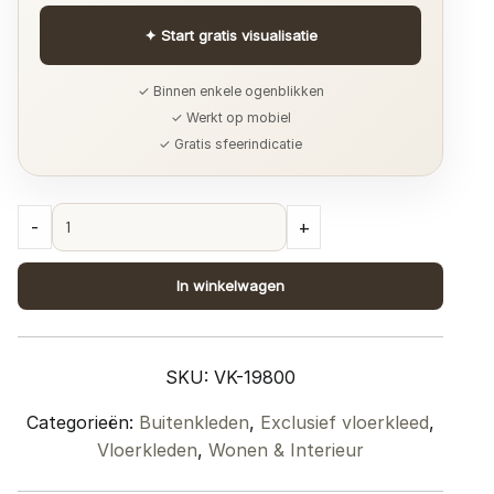
✦
Start gratis visualisatie
✓ Binnen enkele ogenblikken
✓ Werkt op mobiel
✓ Gratis sfeerindicatie
Binnen-
-
+
en
Buitenkleed
In winkelwagen
Set
Nature
-
SKU:
VK-19800
140
x
Categorieën:
Buitenkleden
,
Exclusief vloerkleed
,
200
Vloerkleden
,
Wonen & Interieur
cm
quantity