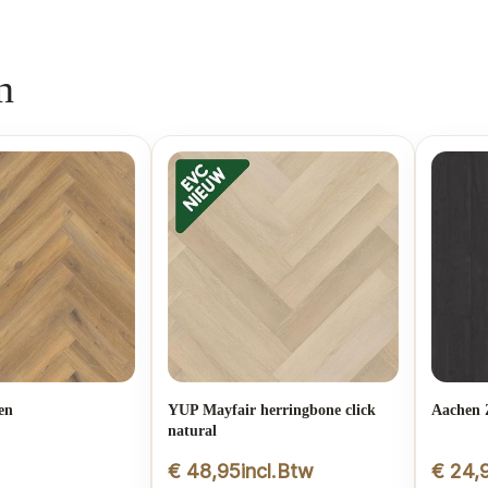
n
en
YUP Mayfair herringbone click
Aachen 
natural
€
48,95
incl.Btw
€
24,