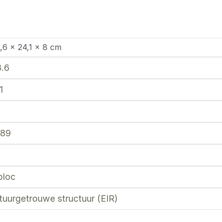
,6 × 24,1 × 8 cm
8.6
1
789
ploc
tuurgetrouwe structuur (EIR)