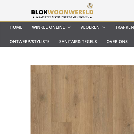
Ga
naar
de
inhoud
HOME
WINKEL ONLINE
VLOEREN
TRAPREN
ONTWERP/STYLISTE
SANITAIR& TEGELS
OVER ONS